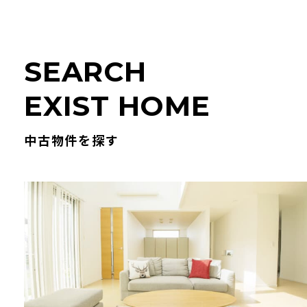
S
E
A
R
C
H
E
X
I
S
T
H
O
M
E
中古物件を探す