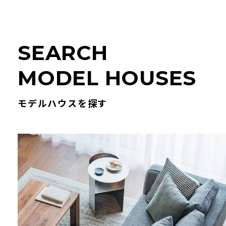
S
E
A
R
C
H
M
O
D
E
L
H
O
U
S
E
S
モデルハウスを探す