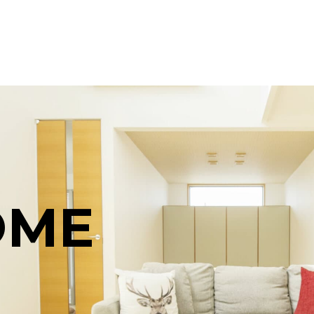
O
M
E