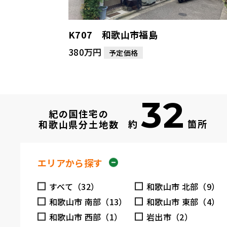
K707 和歌山市福島
380万円
予定価格
32
紀の国住宅の
約
箇所
和歌山県分土地数
エリアから探す
すべて（32）
和歌山市 北部（9）
和歌山市 南部（13）
和歌山市 東部（4）
和歌山市 西部（1）
岩出市（2）