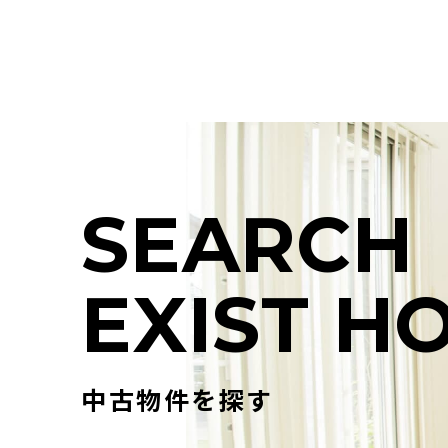
S
E
A
R
C
H
E
X
I
S
T
H
中古物件を探す