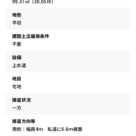
99.37㎡（30.05坪）
地勢
平坦
建国土法届築条件
不要
設備
上水道
地目
宅地
接道状況
一方
接道方向等
南側：幅員4ｍ 私道に6.6ｍ接面