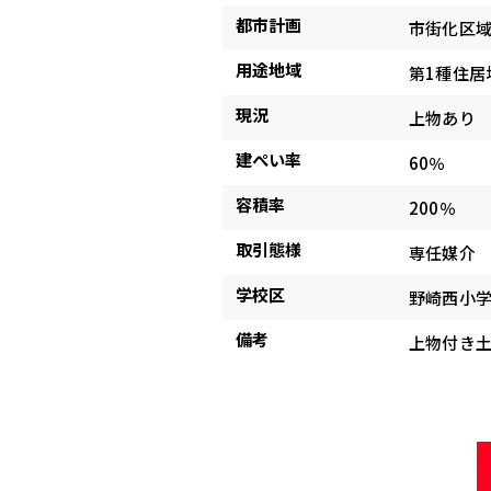
都市計画
市街化区
用途地域
第1種住居
現況
上物あり
建ぺい率
60％
容積率
200％
取引態様
専任媒介
学校区
野崎西小
備考
上物付き