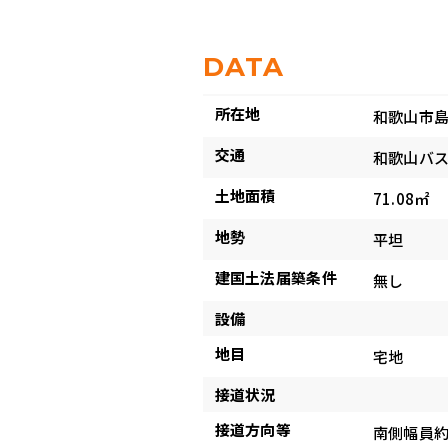
DATA
所在地
和歌山市島
交通
和歌山バ
土地面積
71.08㎡ 
地勢
平坦
建国土法届築条件
無し
設備
地目
宅地
接道状況
接道方向等
南側幅員約