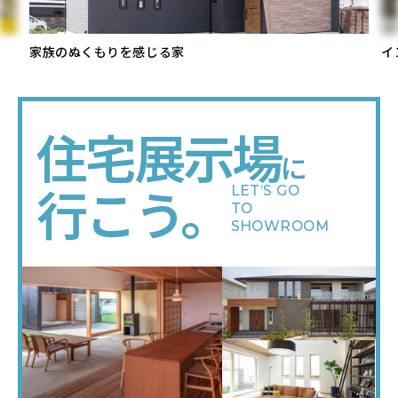
家族のぬくもりを感じる家
イ
住宅
展示場
に
行こう。