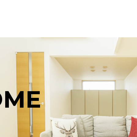
O
M
E