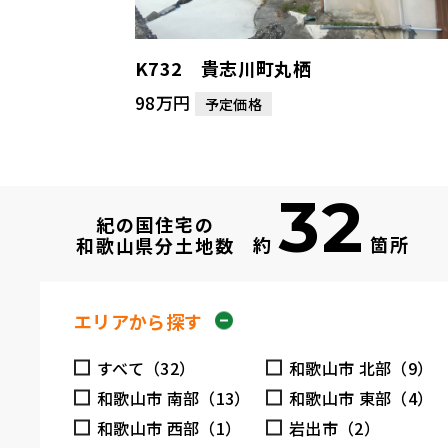
K732 貴志川町丸栖
98万円
予定価格
32
紀の国住宅の
約
箇所
和歌山県分土地数
エリアから探す
すべて（32）
和歌山市 北部（9）
和歌山市 南部（13）
和歌山市 東部（4）
和歌山市 西部（1）
岩出市（2）