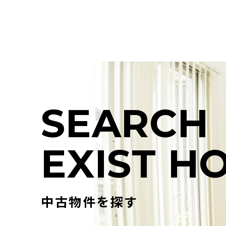
S
E
A
R
C
H
E
X
I
S
T
H
中古物件を探す