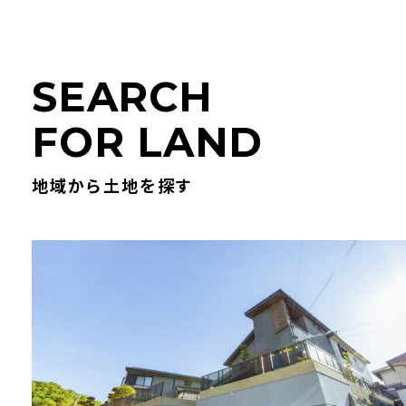
S
E
A
R
C
H
F
O
R
L
A
N
D
地域から土地を探す