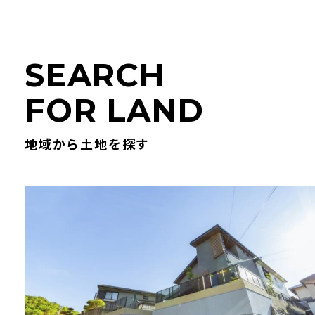
S
E
A
R
C
H
F
O
R
L
A
N
D
地域から土地を探す