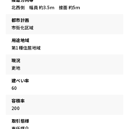
北西側 幅員 約3.5ｍ 接面 約5ｍ
都市計画
市街化区域
用途地域
第1種住居地域
現況
更地
建ぺい率
60
容積率
200
取引態様
専任媒介