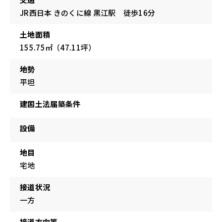
JR西日本 きのくに線 黒江駅 徒歩16分
土地面積
155.75㎡（47.11坪）
地勢
平坦
建国土法届築条件
設備
地目
宅地
接道状況
一方
接道方向等