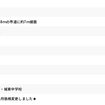
8ｍの市道に約7ｍ接面
域
校・城東中学校
年6月価格変更しました★