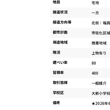
地目
宅地
接道状況
一方
接道方向等
北側：幅員
都市計画
市街化区
用途地域
商業地域
現況
上物有り
建ぺい率
80
容積率
400
取引態様
一般媒介
学校区
大新小学
備考
★2026