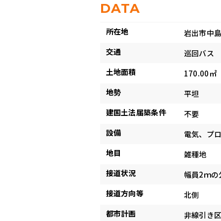
DATA
所在地
岩出市中島1
交通
巡回バス 
土地面積
170.00㎡
地勢
平坦
建国土法届築条件
不要
設備
電気、プロ
地目
雑種地
接道状況
幅員2ｍの
接道方向等
北側
都市計画
非線引き