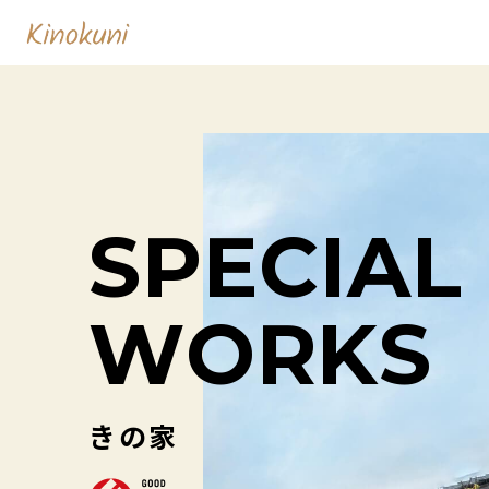
S
P
E
C
I
A
L
W
O
R
K
S
きの家