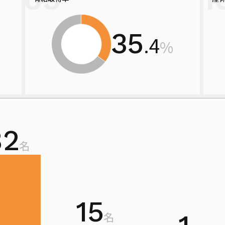
35
.4
%
82
名
15
名