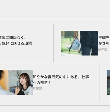
S KINOKU
齢に関係なく、
挑戦を見
気軽に話せる環境
かさを感
総務部
和やかな雰囲気の中にある、仕事
への熱意！
営業部