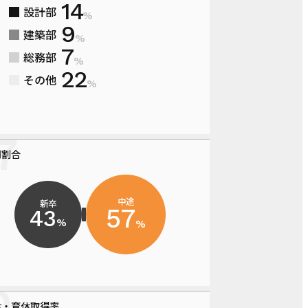
14
設計部
%
9
建築部
%
7
総務部
%
22
その他
%
用割合
中途
新卒
57
43
%
%
休・育休取得率