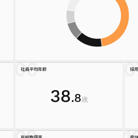
社員平均年齢
採
38
.8
歳
有給取得率
産