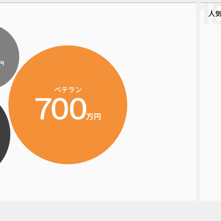
人
円
ベテラン
700
万円