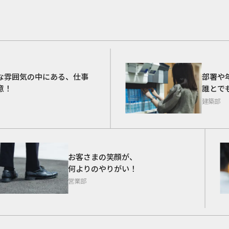
OMPANY I
雰囲気の中にある、仕事
部署や年
！
誰とでも
建築部
お客さまの笑顔が、
何よりのやりがい！
営業部