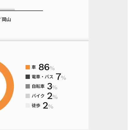
／岡山
86
車
%
7
電車・バス
%
3
自転車
%
2
バイク
%
2
徒歩
%