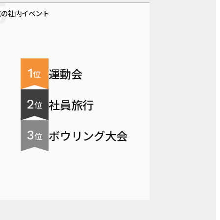
気の社内イベント
運動会
位
社員旅行
位
ボウリング大会
位