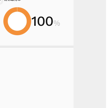
100
%