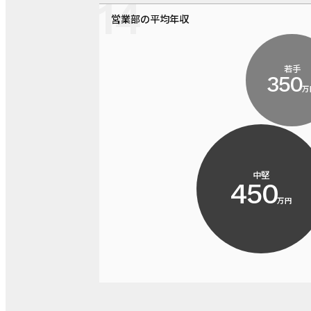
営業部の平均年収
若手
350
万
中堅
450
万円