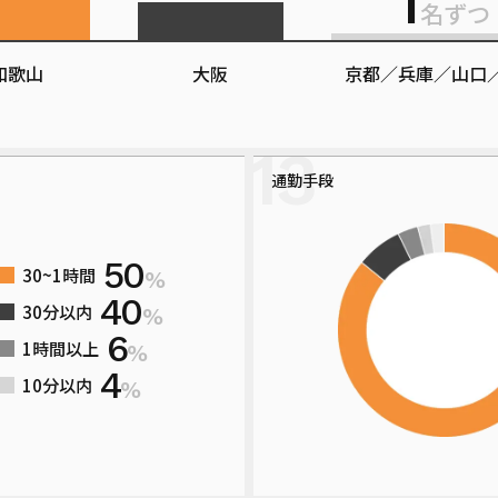
1
名ずつ
和歌山
大阪
京都／兵庫
／山口
通勤手段
50
30~1時間
%
40
30分以内
%
6
1時間以上
%
4
10分以内
%