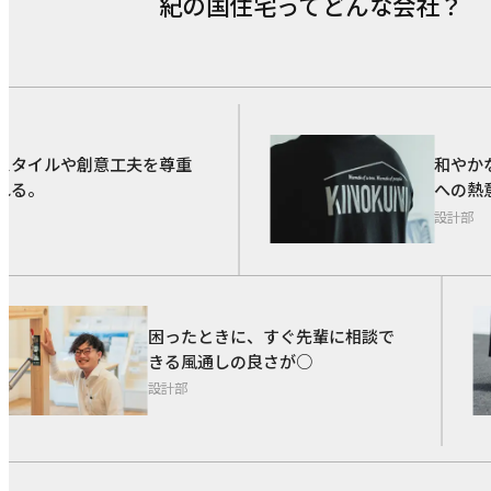
紀の国住宅ってどんな会社？
ND OF C
タイルや創意工夫を尊重
和やかな
る。
への熱意
設計部
困ったときに、すぐ先輩に相談で
きる風通しの良さが○
設計部